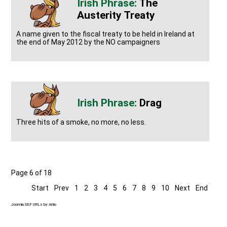
The
Austerity Treaty
A name given to the fiscal treaty to be held in Ireland at
the end of May 2012 by the NO campaigners
Drag
Three hits of a smoke, no more, no less.
Page 6 of 18
Start
Prev
1
2
3
4
5
6
7
8
9
10
Next
End
Joomla SEF URLs by Artio